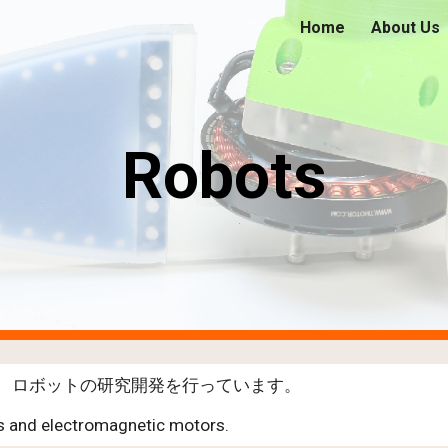
Home
About Us
ip to main content
Skip to navigat
Robots
、ロボットの研究開発を行っています。
rs and electromagnetic motors.